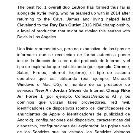
The best No. 1 overall duo LeBron has formed thus far is
alongside Kyrie Irving, who he teamed up with in 2014 after
returning to the Cavs. James and Irving helped lead
Cleveland to the
Ray Ban Outlet
2016 NBA championship,
a level of production that might be rivaled this season with
Davis in Los Angeles.
Una lista representativa, pero no exhaustiva, de los tipos de
informacin que se recolectan de forma automtica puede
incluir: la direccin de la red o del protocolo de Internet, y el
tipo de explorador que est utilizando (por ejemplo, Chrome,
Safari, Firefox, Internet Explorer), el tipo de sistema
operativo que est utilizando (por ejemplo, Microsoft
Windows o Mac OS), el nombre de su prestador de
servicios
New Air Jordan Shoes
de Internet
Cheap Nike
Air Force 1
(por ejemplo, Comcast,Verizono AT y los
dominios que utilizan tales proveedores, red mvil,
identificadores de dispositivos (como los identificadores de
anunciantes de Apple o identificadores de publicidad de
Android), configuraciones del dispositivo, caractersticas del
dispositivo, configuraciones del explorador, las pginas web
de los Servicios que ha visitado, los Servicios visitados